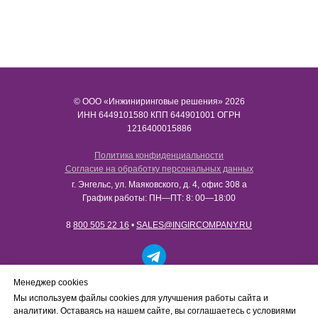
© ООО «Инжиниринговые решения» 2026
ИНН​​​​​​​ 6449101580 КПП 644901001 ОГРН
1216400015886
Политика конфиденциальности
Согласие на обработку персональных данных
г. Энгельс, ул. Маяковского, д. 4, офис 308 а
График работы: ПН—ПТ: 8: 00—18:00
8
800 505 22 16
•
SALES@INGIRCOMPANY.RU
Работаем только с юридическими лицами в рамках
Менеджер cookies
B2B-сотрудничества. Сайт носит информационный
Мы используем файлы cookies для улучшения работы сайта и
характер, не является интернет-магазином и не
аналитики. Оставаясь на нашем сайте, вы соглашаетесь с условиями
осуществляет розничную продажу товаров