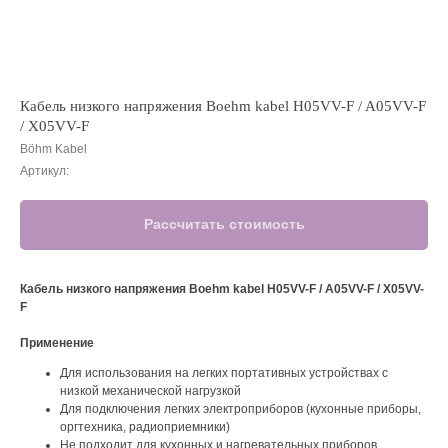
Кабель низкого напряжения Boehm kabel H05VV-F / A05VV-F
/ X05VV-F
Böhm Kabel
Артикул:
Рассчитать стоимость
Кабель низкого напряжения Boehm kabel
H05VV-F / A05VV-F / X05VV-
F
Применение
Для использования на легких портативных устройствах с
низкой механической нагрузкой
Для подключения легких электроприборов (кухонные приборы,
оргтехника, радиоприемники)
Не подходит для кухонных и нагревательных приборов