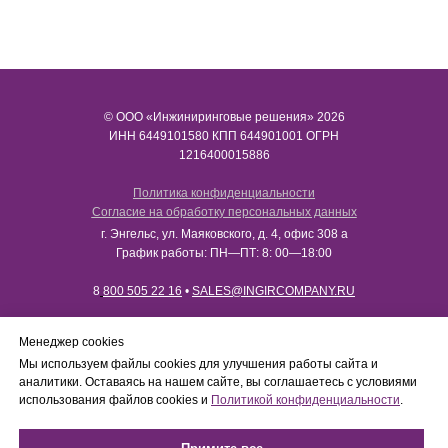
© ООО «Инжиниринговые решения» 2026
ИНН​​​​​​​ 6449101580 КПП 644901001 ОГРН
1216400015886
Политика конфиденциальности
Согласие на обработку персональных данных
г. Энгельс, ул. Маяковского, д. 4, офис 308 а
График работы: ПН—ПТ: 8: 00—18:00
8
800 505 22 16
•
SALES@INGIRCOMPANY.RU
Менеджер cookies
Мы используем файлы cookies для улучшения работы сайта и
Работаем только с юридическими лицами в рамках
аналитики. Оставаясь на нашем сайте, вы соглашаетесь с условиями
B2B-сотрудничества. Сайт носит информационный
использования файлов cookies и
Политикой конфиденциальности
.
характер, не является интернет-магазином и не
осуществляет розничную продажу товаров
физическим лицам.