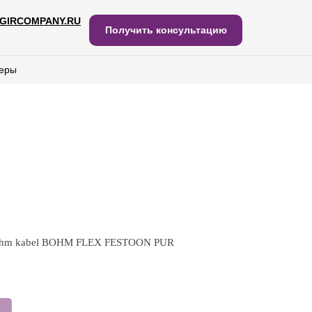
GIRCOMPANY.RU
IRCOMPANY.RU
Получить консультацию
Получить консультацию
еры
еры
oehm kabel BOHM FLEX FESTOON PUR