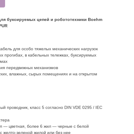
для буксируемых цепей и робототехники Boehm
PUR
кабель для особо тяжелых механических нагрузок
ых прогибах, в кабельных тележках, буксируемых
емах
ния передвижных механизмов
ухих, влажных, сырых помещениях и на открытом
й проводник, класс 5 согласно DIN VDE 0295 / IEC
стера
ил — цветная, более 6 жил — черные с белой
с желто-зеленой жилой или без нее