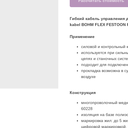
Рассчитать стоимость
Гибкий кабель управления 
kabel BOHM FLEX FESTOON 
Применение
силовой и контрольный 
используется при сильн
цепях и станочных сист
подходит для подключе
прокладка возможна в с
воздухе
Конструкция
многопроволочный медны
60228
изоляция на базе полиэ
маркировка жил: до 5 ж
цифровой маркировкой, 