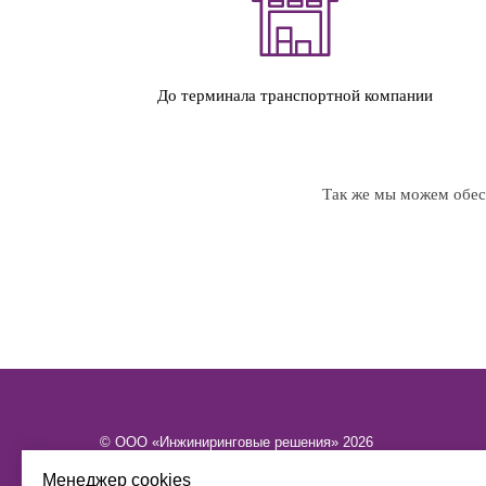
До терминала транспортной компании
Так же мы можем обесп
© ООО «Инжиниринговые решения» 2026
ИНН​​​​​​​ 6449101580 КПП 644901001 ОГРН 1216400015886
Менеджер cookies