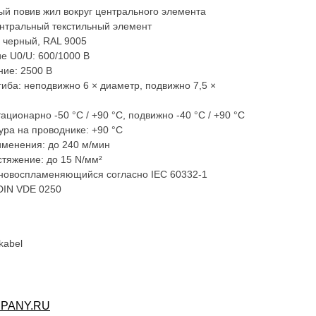
ый повив жил вокруг центрального элемента
нтральный текстильный элемент
 черный, RAL 9005
е U0/U: 600/1000 В
ие: 2500 В
иба: неподвижно 6 × диаметр, подвижно 7,5 ×
ационарно -50 °C / +90 °C, подвижно -40 °C / +90 °C
ра на проводнике: +90 °C
именения: до 240 м/мин
стяжение: до 15 N/мм²
дновоспламеняющийся согласно IEC 60332-1
 DIN VDE 0250
kabel
PANY.RU