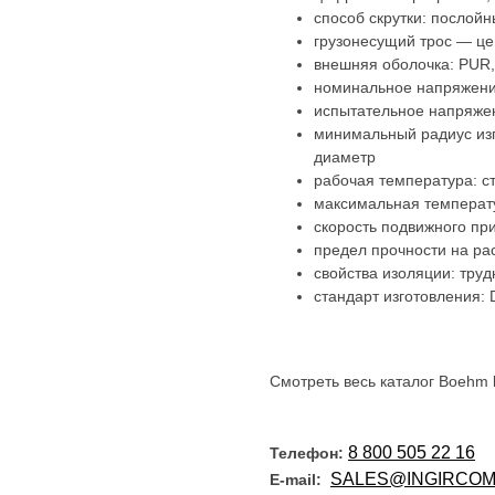
способ скрутки: послойн
грузонесущий трос — це
внешняя оболочка: PUR,
номинальное напряжени
испытательное напряжен
минимальный радиус изг
диаметр
рабочая температура: ст
максимальная температу
скорость подвижного пр
предел прочности на ра
свойства изоляции: тру
стандарт изготовления:
Смотреть весь каталог Boehm 
8 800 505 22 16
Телефон:
SALES@INGIRCOM
E-mail: