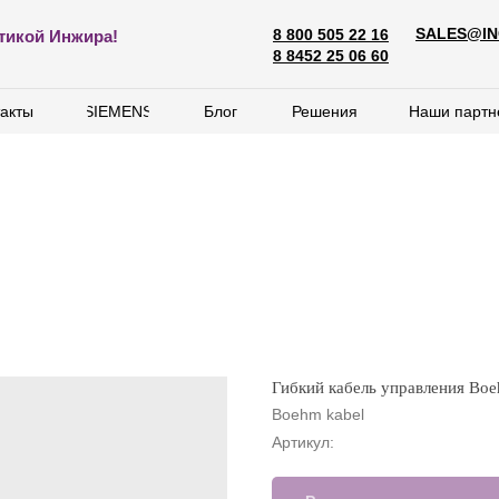
SALES@IN
8 800 505 22 16
SALES@ING
тикой Инжира!
8 800 505 22 16
8 8452 25 06 60
8 8452 25 06 60
акты
акты
SIEMENS
SIEMENS
Блог
Блог
Решения
Решения
Наши партн
Наши партн
Гибкий кабель управления B
Boehm kabel
Артикул: