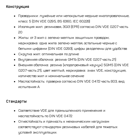
Конструкция
Проводники: лужёные или непокрытые медные многопроволочные,
класс 5 (DIN VDE 0295, BS 6360, IEC 60228)
Изоляция жил: резиновая, 3GI3 (EPR) согласно DIN VDE 0207 часть
20
Жилы: от 3 жил с зелено-желтым защитным проводом;
маркировка: одна жила зелено-желтая, остальные черные с
белыми цифрами (DIN VDE 0293), цифры разделены для удобства
Скрутка жил: оптимальная по длине
Внутренняя оболочка: резина GM1b (DIN VDE 0207 часть 21)
Внешняя оболочка: резина (хлоропреновый каучук) 5GM5 (DIN VDE
0207 часть 21), цвет желтый, маркировка: знак VDE, конструкция,
количество жил и номинальное сечение
Маслостойкость: проверка согласно DIN VDE 0472 часть 803, вид
испытания A
Стандарты
Соответствие VDE для промышленного применения и
маслостойкость по DIN VDE 0472
Огнестойкость и прочность к механическим нагрузкам
соответствуют стандартам резиновых кабелей для тяжелых
условий эксплуатации.