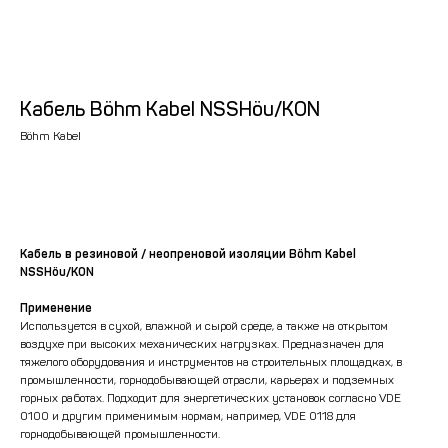
Кабель Böhm Kabel NSSHöu/KON
Böhm Kabel
Рассчитать стоимость
Кабель в резиновой / неопреновой изоляции Böhm Kabel
NSSHöu/KON
Применение
Используется в сухой, влажной и сырой среде, а также на открытом
воздухе при высоких механических нагрузках. Предназначен для
тяжелого оборудования и инструментов на строительных площадках, в
промышленности, горнодобывающей отрасли, карьерах и подземных
горных работах. Подходит для энергетических установок согласно VDE
0100 и другим применимым нормам, например, VDE 0118 для
горнодобывающей промышленности.