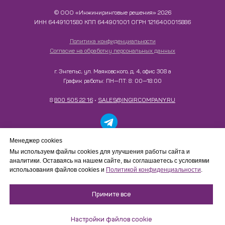
© ООО «Инжиниринговые решения» 2026
ИНН​​​​​​​ 6449101580 КПП 644901001 ОГРН 1216400015886
Политика конфиденциальности
Согласие на обработку персональных данных
г. Энгельс, ул. Маяковского, д. 4, офис 308 а
График работы: ПН—ПТ: 8: 00—18:00
8
800 505 22 16
•
SALES@INGIRCOMPANY.RU
Работаем только с юридическими лицами в рамках
Менеджер cookies
B2B-сотрудничества. Сайт носит информационный
Мы используем файлы cookies для улучшения работы сайта и
характер, не является интернет-магазином и не
аналитики. Оставаясь на нашем сайте, вы соглашаетесь с условиями
осуществляет розничную продажу товаров
использования файлов cookies и
Политикой конфиденциальности
.
физическим лицам.
Примите все
Настройки файлов cookie