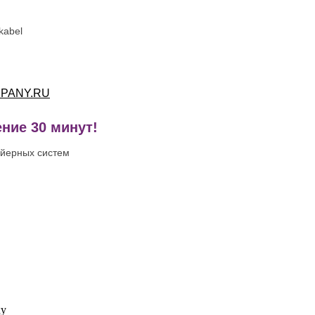
kabel
PANY.RU
ние 30 минут!
ейерных систем
ку