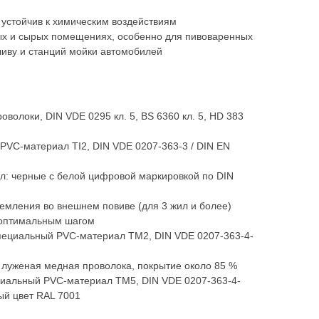
 устойчив к химическим воздействиям
ых и сырых помещениях, особенно для пивоваренных
ливу и станций мойки автомобилей
волоки, DIN VDE 0295 кл. 5, BS 6360 кл. 5, HD 383
PVC-материал TI2, DIN VDE 0207-363-3 / DIN EN
л: черные с белой цифровой маркировкой по DIN
емления во внешнем повиве (для 3 жил и более)
 оптимальным шагом
пециальный PVC-материал TM2, DIN VDE 0207-363-4-
луженая медная проволока, покрытие около 85 %
циальный PVC-материал TM5, DIN VDE 0207-363-4-
ый цвет RAL 7001