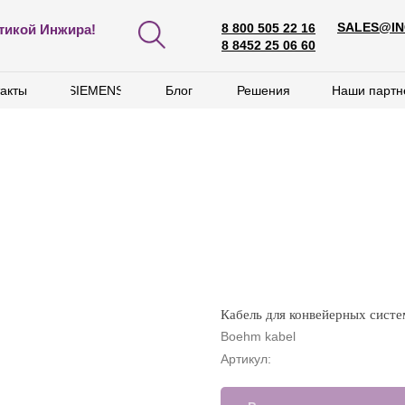
SALES@IN
8 800 505 22 16
SALES@ING
тикой Инжира!
8 800 505 22 16
8 8452 25 06 60
8 8452 25 06 60
акты
акты
SIEMENS
SIEMENS
Блог
Блог
Решения
Решения
Наши партн
Наши партн
Кабель для конвейерных сис
Boehm kabel
Артикул: