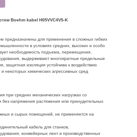
стем Boehm kabel H05VVC4V5-K
ем предназначены для применения в сложных гибких
омышленности в условиях средних, высоких и особо
ствует необходимость подъема, перемещения,
орудования, выдерживают многократные предельные
я, защитная изоляция устойчива к воздействию
 и некоторых химических агрессивных сред
ия при средних механических нагрузках со
 без напряжения растяжения или принудительных
ажных и сырых помещений, не применяется на
единительный кабель для станков,
удования, конвейерных лент и производственных