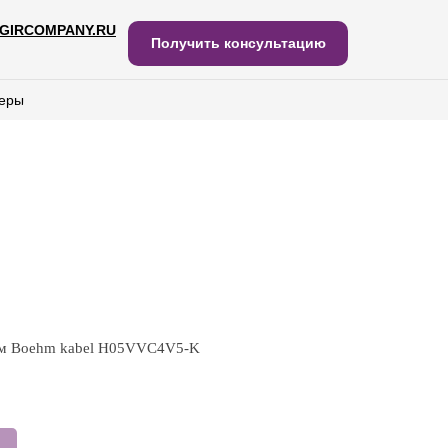
GIRCOMPANY.RU
IRCOMPANY.RU
Получить консультацию
Получить консультацию
еры
еры
тем Boehm kabel H05VVC4V5-K