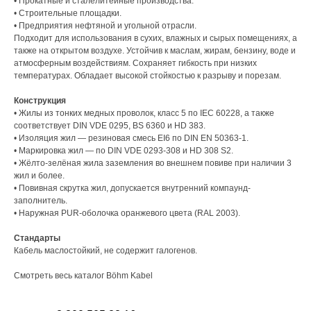
• Прокатные и сталелитейные производства.
• Строительные площадки.
• Предприятия нефтяной и угольной отрасли.
Подходит для использования в сухих, влажных и сырых помещениях, а
также на открытом воздухе. Устойчив к маслам, жирам, бензину, воде и
атмосферным воздействиям. Сохраняет гибкость при низких
температурах. Обладает высокой стойкостью к разрыву и порезам.
Конструкция
• Жилы из тонких медных проволок, класс 5 по IEC 60228, а также
соответствует DIN VDE 0295, BS 6360 и HD 383.
• Изоляция жил — резиновая смесь EI6 по DIN EN 50363-1.
• Маркировка жил — по DIN VDE 0293-308 и HD 308 S2.
• Жёлто-зелёная жила заземления во внешнем повиве при наличии 3
жил и более.
• Повивная скрутка жил, допускается внутренний компаунд-
заполнитель.
• Наружная PUR-оболочка оранжевого цвета (RAL 2003).
Стандарты
Кабель маслостойкий, не содержит галогенов.
Смотреть весь каталог Böhm Kabel