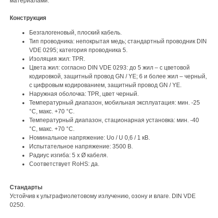
материалами.
Конструкция
Безгалогеновый, плоский кабель.
Тип проводника: непокрытая медь; стандартный проводник DIN
VDE 0295; категория проводника 5.
Изоляция жил: TPR.
Цвета жил: согласно DIN VDE 0293: до 5 жил – с цветовой
кодировкой, защитный провод GN / YE; 6 и более жил – черный,
с цифровым кодированием, защитный провод GN / YE.
Наружная оболочка: TPR, цвет черный.
Температурный диапазон, мобильная эксплуатация: мин. -25
°C, макс. +70 °C.
Температурный диапазон, стационарная установка: мин. -40
°C, макс. +70 °C.
Номинальное напряжение: Uo / U 0,6 / 1 кВ.
Испытательное напряжение: 3500 В.
Радиус изгиба: 5 х Ø кабеля.
Соответствует RoHS: да.
Стандарты
Устойчив к ультрафиолетовому излучению, озону и влаге. DIN VDE
0250.