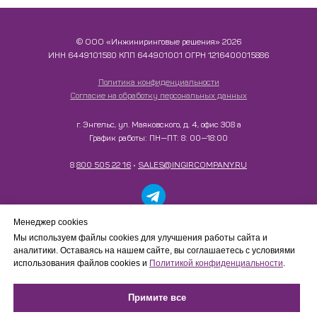
© ООО «Инжиниринговые решения» 2026
ИНН​​​​​​​ 6449101580 КПП 644901001 ОГРН 1216400015886
Политика конфиденциальности
Согласие на обработку персональных данных
г. Энгельс, ул. Маяковского, д. 4, офис 308 а
График работы: ПН—ПТ: 8: 00—18:00
8
800 505 22 16
•
SALES@INGIRCOMPANY.RU
Работаем только с юридическими лицами в рамках
Менеджер cookies
B2B-сотрудничества. Сайт носит информационный
Мы используем файлы cookies для улучшения работы сайта и
характер, не является интернет-магазином и не
аналитики. Оставаясь на нашем сайте, вы соглашаетесь с условиями
осуществляет розничную продажу товаров
использования файлов cookies и
Политикой конфиденциальности
.
физическим лицам.
Примите все