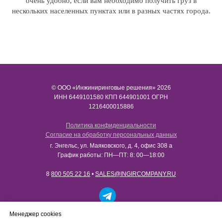
очень удобно, если вам необходимо получить груз в
нескольких населенных пунктах или в разных частях города.
© ООО «Инжиниринговые решения» 2026
ИНН​​​​​​​ 6449101580 КПП 644901001 ОГРН
1216400015886
Политика конфиденциальности
Согласие на обработку персональных данных
г. Энгельс, ул. Маяковского, д. 4, офис 308 а
График работы: ПН—ПТ: 8: 00—18:00
8
800 505 22 16
•
SALES@INGIRCOMPANY.RU
Работаем только с юридическими лицами в рамках
Менеджер cookies
B2B-сотрудничества. Сайт носит информационный