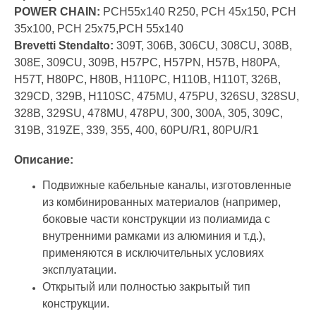
POWER CHAIN:
PCH55x140 R250, PCH 45x150, PCH
35x100, PCH 25x75,PCH 55x140
Brevetti Stendalto:
309T, 306B, 306CU, 308CU, 308B,
308E, 309CU, 309B, H57PC, H57PN, H57B, H80PA,
H57T, H80PC, H80B, H110PC, H110B, H110T, 326B,
329CD, 329B, H110SC, 475MU, 475PU, 326SU, 328SU,
328B, 329SU, 478MU, 478PU, 300, 300A, 305, 309C,
319B, 319ZE, 339, 355, 400, 60PU/R1, 80PU/R1
Описание:
Подвижные кабельные каналы, изготовленные
из комбинированных материалов (например,
боковые части конструкции из полиамида с
внутренними рамками из алюминия и т.д.),
применяются в исключительных условиях
эксплуатации.
Открытый или полностью закрытый тип
конструкции.