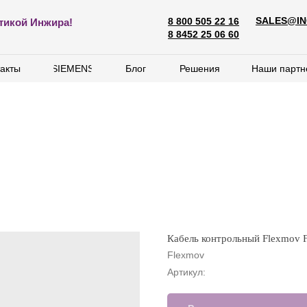
SALES@IN
8 800 505 22 16
SALES@ING
тикой Инжира!
8 800 505 22 16
8 8452 25 06 60
8 8452 25 06 60
акты
акты
SIEMENS
SIEMENS
Блог
Блог
Решения
Решения
Наши партн
Наши партн
Кабель контрольный Flexmov
Flexmov
Артикул: