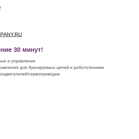
v
PANY.RU
ние 30 минут!
ные и управления
равления для буксируемых цепей и робототехники
тродвигателей/сервоприводов