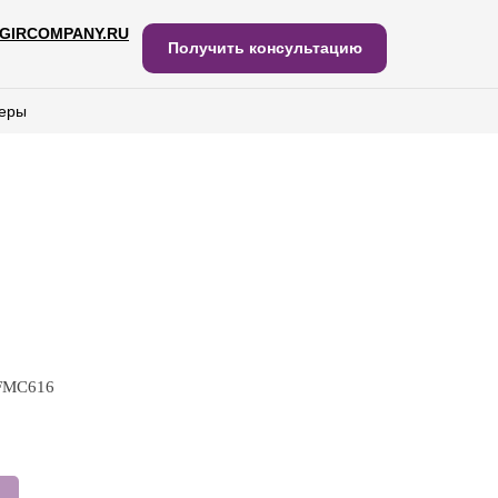
GIRCOMPANY.RU
IRCOMPANY.RU
Получить консультацию
Получить консультацию
еры
еры
 FMC616