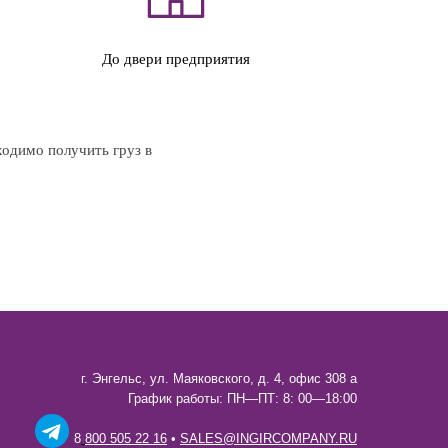
До двери предприятия
ходимо получить груз в
г. Энгельс, ул. Маяковского, д. 4, офис 308 а
График работы: ПН—ПТ: 8: 00—18:00
8
800 505 22 16
•
SALES@INGIRCOMPANY.RU