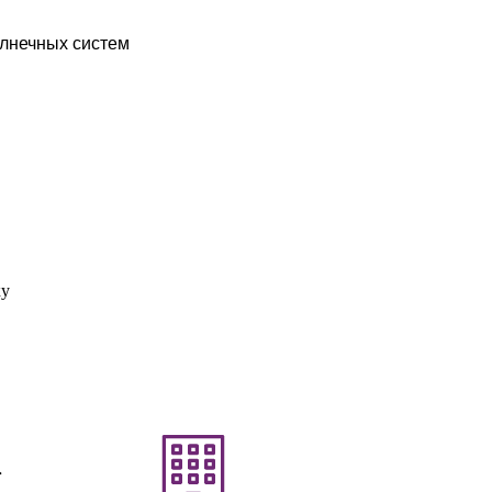
олнечных систем
ку