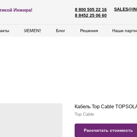
SALES@IN
8 800 505 22 16
SALES@ING
тикой Инжира!
8 800 505 22 16
8 8452 25 06 60
8 8452 25 06 60
акты
акты
SIEMENS
SIEMENS
Блог
Блог
Решения
Решения
Наши партн
Наши партн
Кабель Top Cable TOPSOL
Top Cable
Рассчитать стоимость