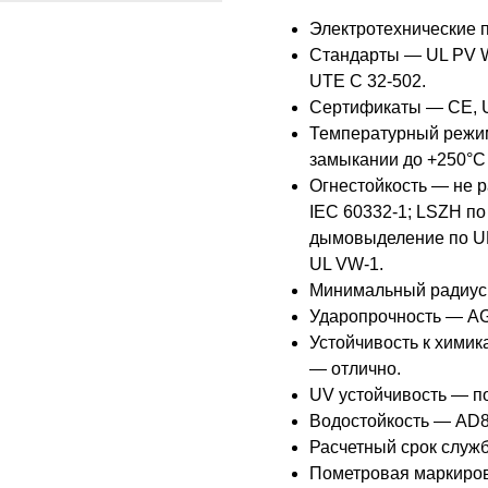
Электротехнические п
Стандарты — UL PV WI
UTE C 32-502.
Сертификаты — CE, U
Температурный режим
замыкании до +250°C (
Огнестойкость — не 
IEC 60332-1; LSZH по
дымовыделение по UN
UL VW-1.
Минимальный радиус 
Ударопрочность — AG
Устойчивость к хими
— отлично.
UV устойчивость — по
Водостойкость — AD8,
Расчетный срок служ
Пометровая маркиров