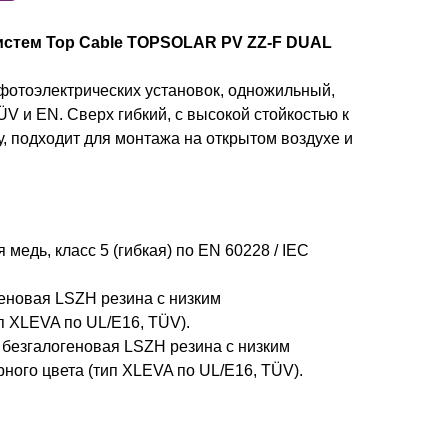
истем Top Cable TOPSOLAR PV ZZ-F DUAL
фотоэлектрических установок, одножильный,
 и EN. Сверх гибкий, с высокой стойкостью к
, подходит для монтажа на открытом воздухе и
медь, класс 5 (гибкая) по EN 60228 / IEC
еновая LSZH резина с низким
 XLEVA по UL/E16, TÜV).
безгалогеновая LSZH резина с низким
ого цвета (тип XLEVA по UL/E16, TÜV).