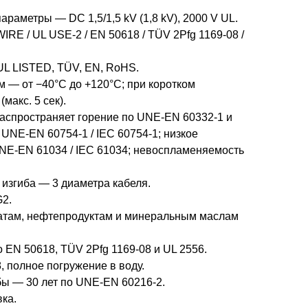
араметры — DC 1,5/1,5 kV (1,8 kV), 2000 V UL.
RE / UL USE-2 / EN 50618 / TÜV 2Pfg 1169-08 /
L LISTED, TÜV, EN, RoHS.
 — от −40°C до +120°C; при коротком
макс. 5 сек).
распространяет горение по UNE-EN 60332-1 и
 UNE-EN 60754-1 / IEC 60754-1; низкое
E-EN 61034 / IEC 61034; невоспламеняемость
изгиба — 3 диаметра кабеля.
2.
катам, нефтепродуктам и минеральным маслам
 EN 50618, TÜV 2Pfg 1169-08 и UL 2556.
 полное погружение в воду.
бы — 30 лет по UNE-EN 60216-2.
ка.