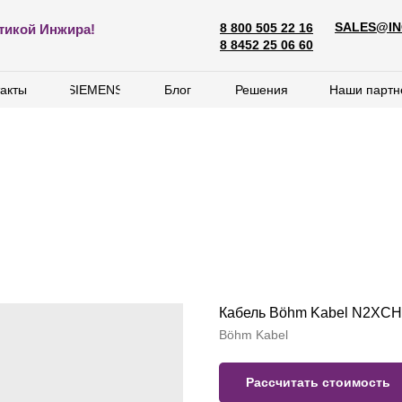
SALES@IN
8 800 505 22 16
SALES@ING
тикой Инжира!
8 800 505 22 16
8 8452 25 06 60
8 8452 25 06 60
акты
акты
SIEMENS
SIEMENS
Блог
Блог
Решения
Решения
Наши партн
Наши партн
Кабель Böhm Kabel N2XCH
Böhm Kabel
Рассчитать стоимость