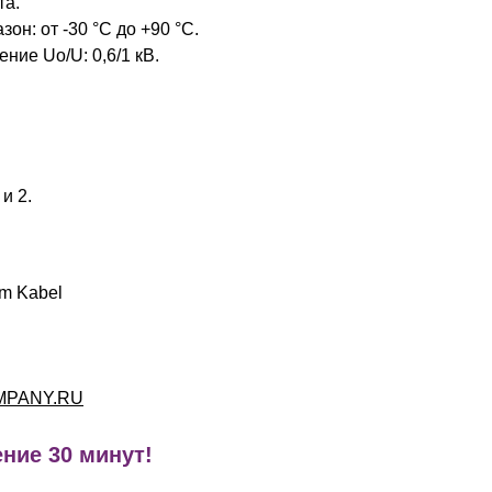
та.
он: от -30 °C до +90 °C.
ие Uo/U: 0,6/1 кВ.
и 2.
m Kabel
MPANY.RU
ние 30 минут!