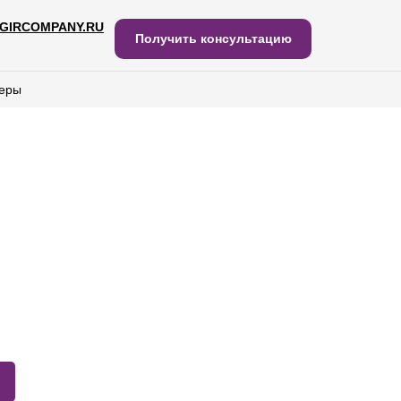
GIRCOMPANY.RU
IRCOMPANY.RU
Получить консультацию
Получить консультацию
еры
еры