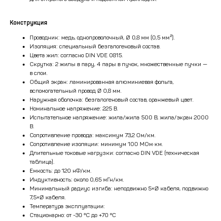
Конструкция
Проводник: медь, однопроволочный, Ø 0,8 мм (0,5 мм²).
Изоляция: специальный безгалогеновый состав.
Цвета жил: согласно DIN VDE 0815.
Скрутка: 2 жилы в пару, 4 пары в пучок, множественные пучки —
в слои.
Общий экран: ламинированная алюминиевая фольга,
вспомогательный провод Ø 0,8 мм.
Наружная оболочка: безгалогеновый состав, оранжевый цвет.
Номинальное напряжение: 225 В.
Испытательное напряжение: жила/жила 500 В, жила/экран 2000
В.
Сопротивление провода: максимум 73,2 Ом/км.
Сопротивление изоляции: минимум 100 МОм·км.
Длительные токовые нагрузки: согласно DIN VDE (техническая
таблица).
Емкость: до 120 нФ/км.
Индуктивность: около 0,65 мГн/км.
Минимальный радиус изгиба: неподвижно 5×Ø кабеля, подвижно
7,5×Ø кабеля.
Температура эксплуатации:
Стационарно: от -30 °C до +70 °C