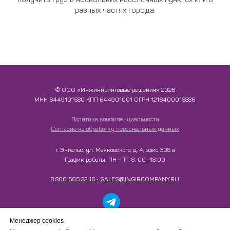
разных частях города.
© ООО «Инжиниринговые решения» 2026
ИНН​​​​​​​ 6449101580 КПП 644901001 ОГРН 1216400015886
Политика конфиденциальности
Согласие на обработку персональных данных
г. Энгельс, ул. Маяковского, д. 4, офис 308 а
График работы: ПН—ПТ: 8: 00—18:00
8
800 505 22 16
•
SALES@INGIRCOMPANY.RU
Работаем только с юридическими лицами в рамках
Менеджер cookies
B2B-сотрудничества. Сайт носит информационный