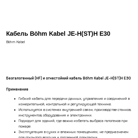
Кабель Böhm Kabel JE-H(ST)H E30
Böhm Kabel
Рассчитать стоимость
Безгалогенный (HF) и огнестойкий кабель Böhm Kabel JE-H(ST)H E30
Применение
Гибкий кабель для передачи данных, управления и соединений в
измерительной, контрольной и регулирующей технике.
Используется в системах внутренней связи, производстве станков,
инструментов, оборудования и электроники.
Подходит для зданий, где важно избегать выброса галогенов при
пожаре.
Эксплуатация в сухих и влажных помещениях; не предназначен
для открытого воздуха и подземной прокладки.