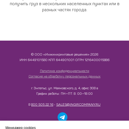
получить груз в нескольких населенных пунктах или в
разных частях города.
© ООО «Инжиниринговые решения» 2026
ИНН​​​​​​​ 6449101580 КПП 644901001 ОГРН 1216400015886
Политика конфиденциальности
Согласие на обработку персональных данных
г. Энгельс, ул. Маяковского, д. 4, офис 308 а
График работы: ПН—ПТ: 8: 00—18:00
8
800 505 22 16
•
SALES@INGIRCOMPANY.RU
Работаем только с юридическими лицами в рамках
Менеджер cookies