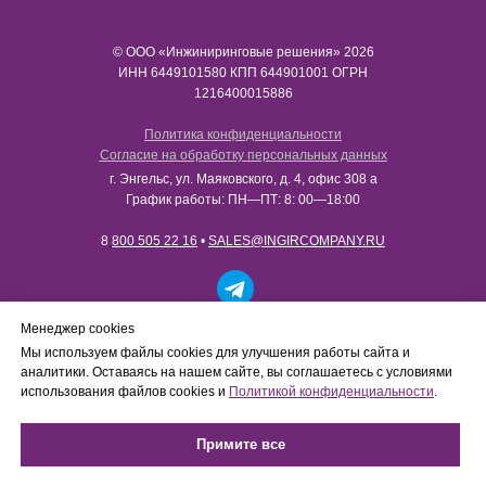
© ООО «Инжиниринговые решения» 2026
ИНН​​​​​​​ 6449101580 КПП 644901001 ОГРН
1216400015886
Политика конфиденциальности
Согласие на обработку персональных данных
г. Энгельс, ул. Маяковского, д. 4, офис 308 а
График работы: ПН—ПТ: 8: 00—18:00
8
800 505 22 16
•
SALES@INGIRCOMPANY.RU
Работаем только с юридическими лицами в рамках
Менеджер cookies
B2B-сотрудничества. Сайт носит информационный
Мы используем файлы cookies для улучшения работы сайта и
характер, не является интернет-магазином и не
аналитики. Оставаясь на нашем сайте, вы соглашаетесь с условиями
осуществляет розничную продажу товаров
использования файлов cookies и
Политикой конфиденциальности
.
физическим лицам.
Примите все