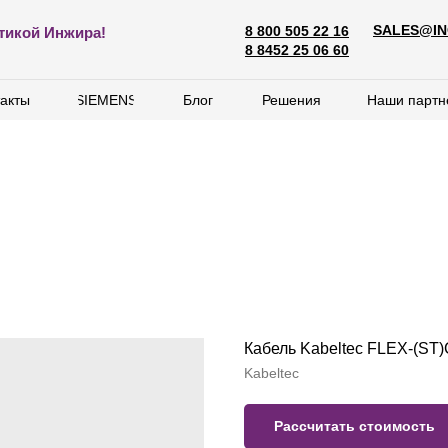
SALES@IN
8 800 505 22 16
SALES@ING
тикой Инжира!
8 800 505 22 16
8 8452 25 06 60
8 8452 25 06 60
акты
акты
SIEMENS
SIEMENS
Блог
Блог
Решения
Решения
Наши партн
Наши партн
Кабель Kabeltec FLEX-(S
Kabeltec
Рассчитать стоимость