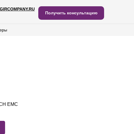
GIRCOMPANY.RU
IRCOMPANY.RU
Получить консультацию
Получить консультацию
еры
еры
T)CH EMC