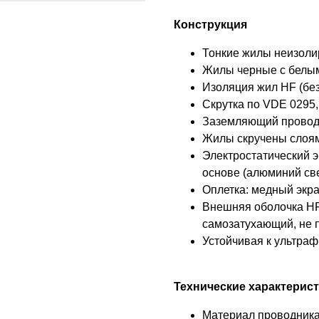
Конструкция
Тонкие жилы неизоли
Жилы черные с белы
Изоляция жил HF (бе
Скрутка по VDE 0295,
Заземляющий провод
Жилы скручены слоя
Электростатический 
основе (алюминий св
Оплетка: медный экр
Внешняя оболочка HF
самозатухающий, не 
Устойчивая к ультра
Технические характерис
Материал проводника