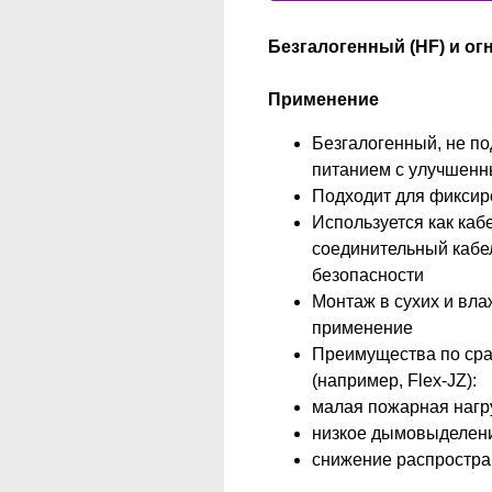
Безгалогенный (HF) и ог
Применение
Безгалогенный, не п
питанием с улучшенн
Подходит для фиксир
Используется как каб
соединительный кабел
безопасности
Монтаж в сухих и вл
применение
Преимущества по сра
(например, Flex-JZ):
малая пожарная нагр
низкое дымовыделен
снижение распростра