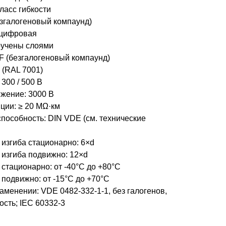
ласс гибкости
езгалогеновый компаунд)
 цифровая
ручены слоями
F (безгалогеновый компаунд)
 (RAL 7001)
300 / 500 В
жение: 3000 В
ции: ≥ 20 MΩ·км
пособность: DIN VDE (см. технические
изгиба стационарно: 6×d
изгиба подвижно: 12×d
стационарно: от -40°C до +80°C
подвижно: от -15°C до +70°C
менении: VDE 0482-332-1-1, без галогенов,
сть; IEC 60332-3