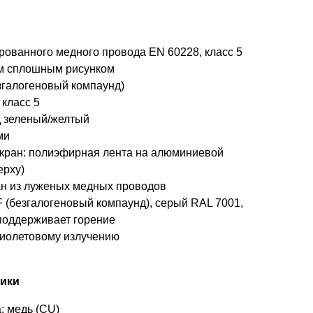
рованного медного провода EN 60228, класс 5
м сплошным рисунком
згалогеновый компаунд)
 класс 5
 зеленый/желтый
ми
экран: полиэфирная лента на алюминиевой
ерху)
ан из луженых медных проводов
 (безгалогеновый компаунд), серый RAL 7001,
поддерживает горение
фиолетовому излучению
тики
: медь (CU)