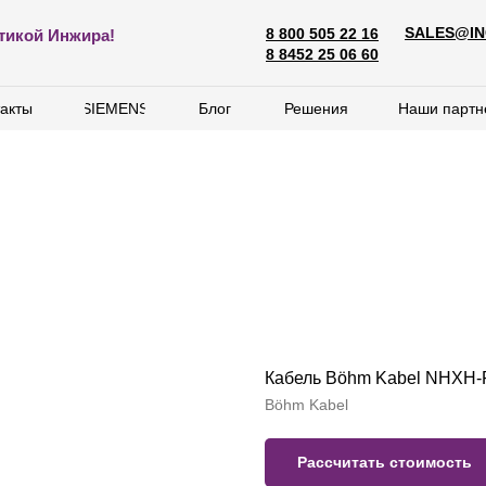
SALES@IN
8 800 505 22 16
SALES@ING
тикой Инжира!
8 800 505 22 16
8 8452 25 06 60
8 8452 25 06 60
акты
акты
SIEMENS
SIEMENS
Блог
Блог
Решения
Решения
Наши партн
Наши партн
Кабель Böhm Kabel NHXH-F
Böhm Kabel
Рассчитать стоимость