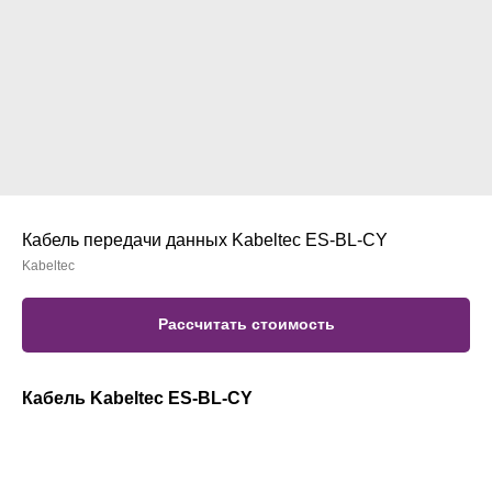
Кабель передачи данных Kabeltec ES-BL-CY
Kabeltec
Рассчитать стоимость
Кабель Kabeltec ES-BL-CY
(ELITRONIC-OZ-CY EB LIYCY-OZ, LiYCY/EB, ES-
BL-CY-OZ, ES-BL-CY-JZ)