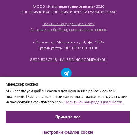
© ООО «Инжиниринговые решения» 2026
ИНН​​​​​​​ 6449101580 КПП 644901001 ОГРН 1216400015886
Политика конфиденциальности
Согласие на обработку персональных данных
г. Энгельс, ул. Маяковского, д. 4, офис 308 а
График работы: ПН—ПТ: 8: 00—18:00
8
800 505 22 16
•
SALES@INGIRCOMPANY.RU
Работаем только с юридическими лицами в рамках
Менеджер cookies
B2B-сотрудничества. Сайт носит информационный
Мы используем файлы cookies для улучшения работы сайта и
характер, не является интернет-магазином и не
аналитики. Оставаясь на нашем сайте, вы соглашаетесь с условиями
осуществляет розничную продажу товаров
использования файлов cookies и
Политикой конфиденциальности
.
физическим лицам.
Примите все
Настройки файлов cookie