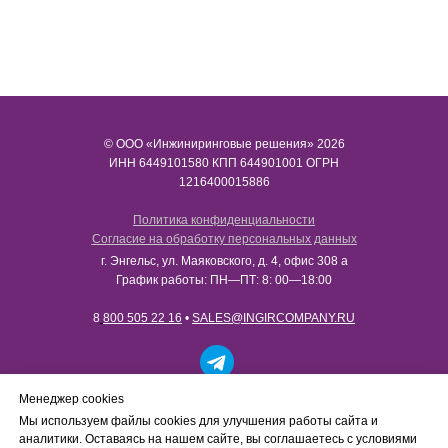
© ООО «Инжиниринговые решения» 2026
ИНН​​​​​​​ 6449101580 КПП 644901001 ОГРН
1216400015886
Политика конфиденциальности
Согласие на обработку персональных данных
г. Энгельс, ул. Маяковского, д. 4, офис 308 а
График работы: ПН—ПТ: 8: 00—18:00
8
800 505 22 16
•
SALES@INGIRCOMPANY.RU
Работаем только с юридическими лицами в рамках
Менеджер cookies
B2B-сотрудничества. Сайт носит информационный
Мы используем файлы cookies для улучшения работы сайта и
характер, не является интернет-магазином и не
аналитики. Оставаясь на нашем сайте, вы соглашаетесь с условиями
осуществляет розничную продажу товаров