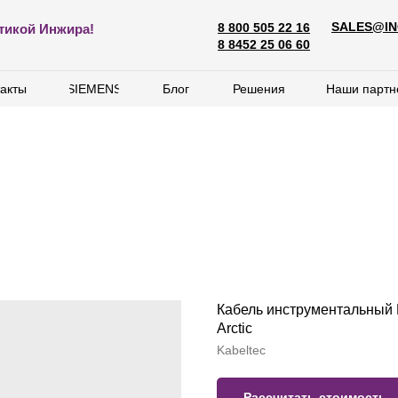
SALES@IN
8 800 505 22 16
SALES@ING
тикой Инжира!
8 800 505 22 16
8 8452 25 06 60
8 8452 25 06 60
акты
акты
SIEMENS
SIEMENS
Блог
Блог
Решения
Решения
Наши партн
Наши партн
Кабель инструментальный 
Arctic
Kabeltec
Рассчитать стоимость