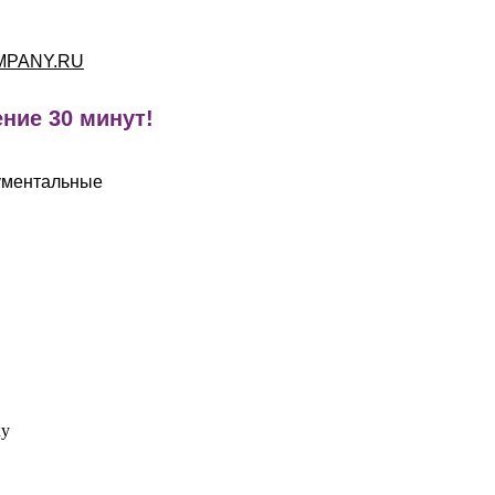
MPANY.RU
ние 30 минут!
ументальные
ку