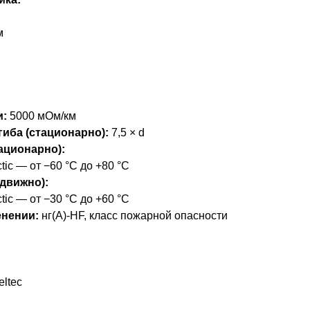
м
и:
5000 мОм/км
иба (стационарно):
7,5 × d
ационарно):
ctic — от −60 °C до +80 °C
движно):
ctic — от −30 °C до +60 °C
енении:
нг(А)-HF, класс пожарной опасности
eltec