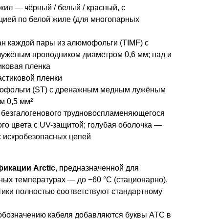
ил — чёрный / белый / красный, с
ией по белой жиле (для многопарных
н каждой пары из алюмофольги (TIMF) с
жёным проводником диаметром 0,6 мм; над и
иковая пленка
астиковой пленки
мофольги (ST) с дренажным медным лужёным
м 0,5 мм²
 безгалогенового трудновоспламеняющегося
ого цвета с UV-защитой; голубая оболочка —
 искробезопасных цепей
икации Arctic
, предназначенной для
ных температурах — до −60 °C (стационарно).
тики полностью соответствуют стандартному
к обозначению кабеля добавляются буквы ATC в