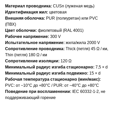
Материал проводника:
CUSn (луженая медь)
Идентификация жил:
цветовая
Внешняя оболочка:
PUR (полиуретан) или PVC
(ПВХ)
Цвет оболочки:
фиолетовый (RAL 4001)
Рабочее напряжение:
300 V
Испытательное напряжение:
жила/жила 2000 V
Сопротивление проводника:
Thick (петля) 45 Ω / км,
Thin (петля) 180 Ω / км
Сопротивление изоляции:
120 Ω
Минимальный радиус изгиба стационарно:
7,5 × d
Минимальный радиус изгиба подвижно:
15 × d
Рабочая температура стационарно (мин/макс):
PVC: от −10°C до +80°C / PUR: от −40°C до +80°C
Поведение при воспламенении:
IEC 60332-1-2, не
поддерживающий горение