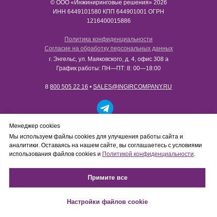
© ООО «Инжиниринговые решения» 2026
ИНН​​​​​​​ 6449101580 КПП 644901001 ОГРН
1216400015886
Политика конфиденциальности
Согласие на обработку персональных данных
г. Энгельс, ул. Маяковского, д. 4, офис 308 а
График работы: ПН—ПТ: 8: 00—18:00
8
800 505 22 16
•
SALES@INGIRCOMPANY.RU
Работаем только с юридическими лицами в рамках
Менеджер cookies
B2B-сотрудничества. Сайт носит информационный
Мы используем файлы cookies для улучшения работы сайта и
характер, не является интернет-магазином и не
аналитики. Оставаясь на нашем сайте, вы соглашаетесь с условиями
осуществляет розничную продажу товаров
использования файлов cookies и
Политикой конфиденциальности
.
физическим лицам.
Примите все
Настройки файлов cookie