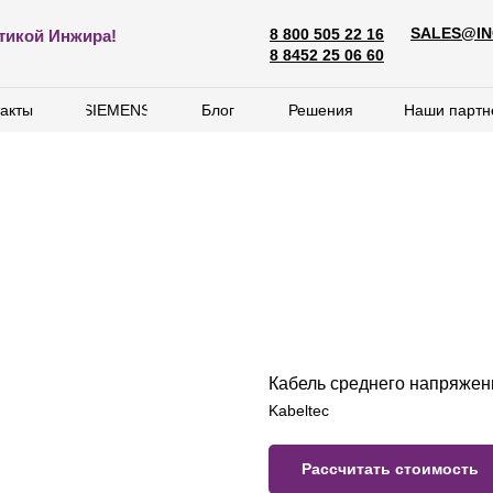
SALES@IN
8 800 505 22 16
SALES@ING
тикой Инжира!
8 800 505 22 16
8 8452 25 06 60
8 8452 25 06 60
акты
акты
SIEMENS
SIEMENS
Блог
Блог
Решения
Решения
Наши партн
Наши партн
Кабель среднего напряжен
Kabeltec
Рассчитать стоимость