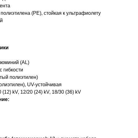
ента
полиэтилена (PE), стойкая к ультрафиолету
ый
тики
юминий (AL)
с гибкости
тый полиэтилен)
олиэтилен), UV-устойчивая
 (12) kV, 12/20 (24) kV, 18/30 (36) kV
ние: