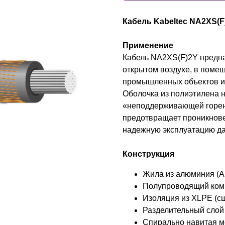
Кабель Kabeltec NA2XS(F
Применение
Кабель NA2XS(F)2Y предназ
открытом воздухе, в помещ
промышленных объектов и 
Оболочка из полиэтилена н
«неподдерживающей горен
предотвращает проникнове
надежную эксплуатацию да
Конструкция
Жила из алюминия (A
Полупроводящий ком
Изоляция из XLPE (с
Разделительный слой
Спирально навитая м