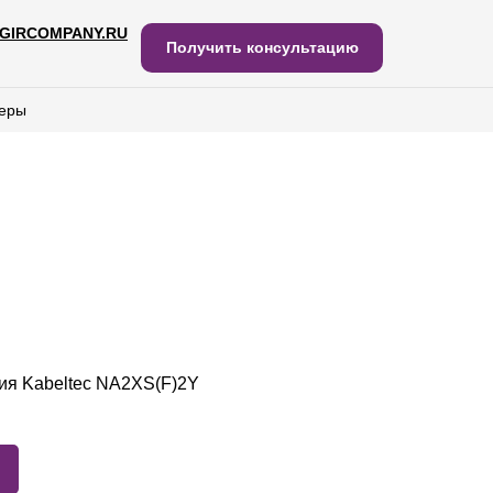
GIRCOMPANY.RU
IRCOMPANY.RU
Получить консультацию
Получить консультацию
еры
еры
ия Kabeltec NA2XS(F)2Y