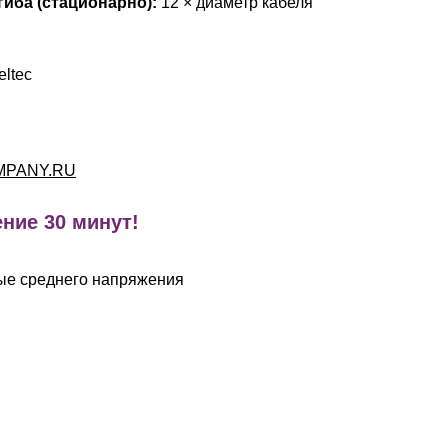
иба (стационарно):
12 × диаметр кабеля
eltec
MPANY.RU
ние 30 минут!
ые среднего напряжения