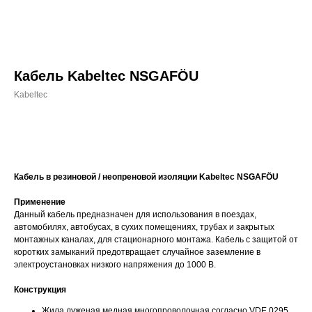
Кабель Kabeltec NSGAFÖU
Kabeltec
Рассчитать стоимость
Кабель в резиновой / неопреновой изоляции Kabeltec NSGAFÖU
Применение
Данный кабель предназначен для использования в поездах,
автомобилях, автобусах, в сухих помещениях, трубах и закрытых
монтажных каналах, для стационарного монтажа. Кабель с защитой от
коротких замыканий предотвращает случайное заземление в
электроустановках низкого напряжения до 1000 В.
Конструкция
Жила луженая медная многопроволочная согласно VDE 0295