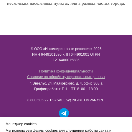
нескольких населенных пунктах или в разных частях города.
© ООО «Инжиниринговые решения» 2026
ИНН​​​​​​​ 6449101580 КПП 644901001 ОГРН
1216400015886
Политика конфиденциальности
Согласие на обработку персональных данных
г. Энгельс, ул. Маяковского, д. 4, офис 308 а
График работы: ПН—ПТ: 8: 00—18:00
8
800 505 22 16
•
SALES@INGIRCOMPANY.RU
Работаем только с юридическими лицами в рамках
Менеджер cookies
B2B-сотрудничества. Сайт носит информационный
Мы используем файлы cookies для улучшения работы сайта и