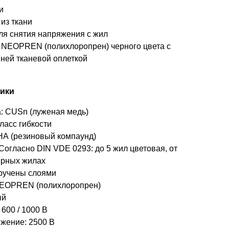
и
из ткани
ля снятия напряжения с жил
 NEOPREN (полихлоропрен) черного цвета с
ней тканевой оплеткой
тики
: CUSn (луженая медь)
ласс гибкости
А (резиновый компаунд)
огласно DIN VDE 0293: до 5 жил цветовая, от
ерных жилах
кручены слоями
NEOPREN (полихлоропрен)
ый
600 / 1000 В
жение: 2500 В