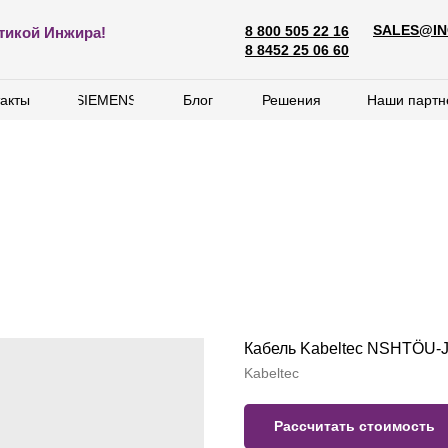
SALES@IN
8 800 505 22 16
SALES@ING
тикой Инжира!
8 800 505 22 16
8 8452 25 06 60
8 8452 25 06 60
акты
акты
SIEMENS
SIEMENS
Блог
Блог
Решения
Решения
Наши партн
Наши партн
Кабель Kabeltec NSHTÖU-
Kabeltec
Рассчитать стоимость