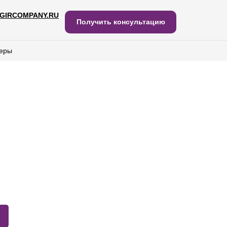
GIRCOMPANY.RU
IRCOMPANY.RU
Получить консультацию
Получить консультацию
еры
еры
J