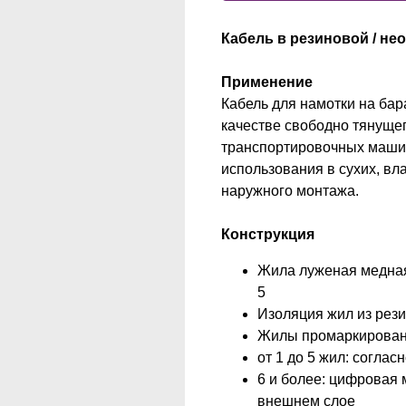
Кабель в резиновой / не
Применение
Кабель для намотки на бар
качестве свободно тянущег
транспортировочных машин
использования в сухих, в
наружного монтажа.
Конструкция
Жила луженая медная
5
Изоляция жил из рез
Жилы промаркирован
от 1 до 5 жил: согла
6 и более: цифровая 
внешнем слое