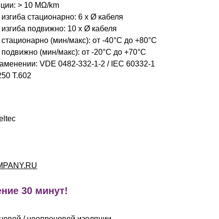
ции: > 10 MΩ/km
згиба стационарно: 6 x Ø кабеля
изгиба подвижно: 10 x Ø кабеля
стационарно (мин/макс): от -40°C до +80°C
подвижно (мин/макс): от -20°C до +70°C
менении: VDE 0482-332-1-2 / IEC 60332-1
50 T.602
eltec
MPANY.RU
ние 30 минут!
новой / неопреновой изоляции