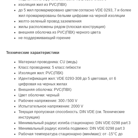
изоляция жил из PVC(ПВХ)
до 5 жил промаркировано цветом согласно VDE 0293, 7 и более
жил промаркированы белыми цифрами на черной изоляции
желто-зеленый провод заземления
жилы расположены рядом (плоская конструкция)
внешняя оболочка из PVC(ПВХ) черного цвета
не поддерживающий горение
Технические характеристики
Материал проводника: CU (медь)
Класс проводника: 5 класс гибкости
Изоляция жил: PVC(ПВХ)
Идентификация жил: VDE 0293-308 до 5 цветовая, от 6
цифровая на черных жилах
Внешняя оболочка: PVC(ПВХ)
Цвет оболочки: черный
Рабочее напряжение: 300 / 500 V
Испытательное напряжение: 2000 V
Текущая пропускная способность: DIN VDE (см. Технические
инструкции)
Минимальный радиус изгиба стационарно: DIN VDE 0298 part 3
Минимальный радиус изгиба подвижно: DIN VDE 0298 part 3
Рабочая температура стационарно (мин/макс): от -15°C до