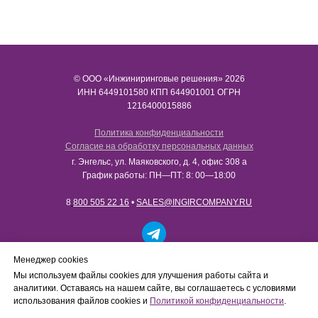
© ООО «Инжиниринговые решения» 2026
ИНН​​​​​​​ 6449101580 КПП 644901001 ОГРН
1216400015886
Политика конфиденциальности
Согласие на обработку персональных данных
г. Энгельс, ул. Маяковского, д. 4, офис 308 а
График работы: ПН—ПТ: 8: 00—18:00
8
800 505 22 16
•
SALES@INGIRCOMPANY.RU
Работаем только с юридическими лицами в рамках
Менеджер cookies
B2B-сотрудничества. Сайт носит информационный
Мы используем файлы cookies для улучшения работы сайта и
характер, не является интернет-магазином и не
аналитики. Оставаясь на нашем сайте, вы соглашаетесь с условиями
осуществляет розничную продажу товаров
использования файлов cookies и
Политикой конфиденциальности
.
физическим лицам.