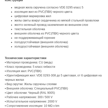
Конструкция
медная жила скручена согласно VDE 0295 класс 5
изоляция жил из PVC(ПВХ) черного цвета
цифровая маркировка жил
жилы свиты вокруг сердечника из мягкой стальной проволоки
желто-зеленый провод заземления во внешнем слое
текстильная оболочка
внешняя оболочка из PVC(ПВХ) черного цвета
не поддерживающий горение
погодоустойчивая (внешняя оболочка)
холодоустойчивая (внешняя оболочка)
Технические характеристики
• Материал проводника: CU (медь)
• Класс проводника: 5 класс гибкости
• Изоляция жил: PVC(ПВХ)
• Идентификация жил: VDE 0293-308 до 5 цветовая, от 6 цифровая на
черных жилах
• Вид скрутки: Жилы скручены слоями
• Внешняя оболочка: Специальный PVC(ПВХ)
• Цвет оболочки: Черный (RAL 9005)
• Рабочее напряжение: 300 / 500 V
• Испытательное напряжение: 2000 V
• Сопротивление изоляции: 10 MΩ x km