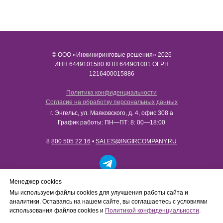
© ООО «Инжиниринговые решения» 2026
ИНН​​​​​​​ 6449101580 КПП 644901001 ОГРН
1216400015886
Политика конфиденциальности
Согласие на обработку персональных данных
г. Энгельс, ул. Маяковского, д. 4, офис 308 а
График работы: ПН—ПТ: 8: 00—18:00
8
800 505 22 16
•
SALES@INGIRCOMPANY.RU
Работаем только с юридическими лицами в рамках
Менеджер cookies
B2B-сотрудничества. Сайт носит информационный
Мы используем файлы cookies для улучшения работы сайта и
характер, не является интернет-магазином и не
аналитики. Оставаясь на нашем сайте, вы соглашаетесь с условиями
осуществляет розничную продажу товаров
использования файлов cookies и
Политикой конфиденциальности
.
физическим лицам.