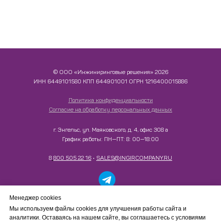
© ООО «Инжиниринговые решения» 2026
ИНН​​​​​​​ 6449101580 КПП 644901001 ОГРН 1216400015886
Политика конфиденциальности
Согласие на обработку персональных данных
г. Энгельс, ул. Маяковского, д. 4, офис 308 а
График работы: ПН—ПТ: 8: 00—18:00
8
800 505 22 16
•
SALES@INGIRCOMPANY.RU
Работаем только с юридическими лицами в рамках
Менеджер cookies
B2B-сотрудничества. Сайт носит информационный
Мы используем файлы cookies для улучшения работы сайта и
характер, не является интернет-магазином и не
аналитики. Оставаясь на нашем сайте, вы соглашаетесь с условиями
осуществляет розничную продажу товаров