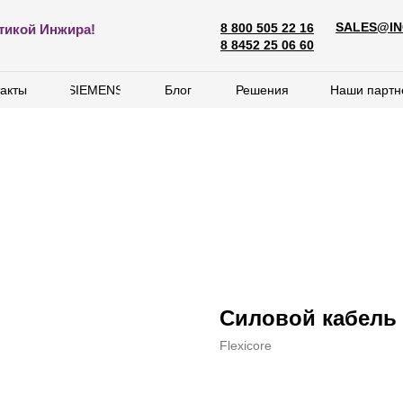
SALES@IN
8 800 505 22 16
SALES@ING
тикой Инжира!
8 800 505 22 16
8 8452 25 06 60
8 8452 25 06 60
акты
акты
SIEMENS
SIEMENS
Блог
Блог
Решения
Решения
Наши партн
Наши партн
Силовой кабель F
Flexicore
BUY NOW