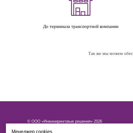
До терминала транспортной компании
Так же мы можем обесп
© ООО «Инжиниринговые решения» 2026
ИНН​​​​​​​ 6449101580 КПП 644901001 ОГРН 1216400015886
Менеджер cookies