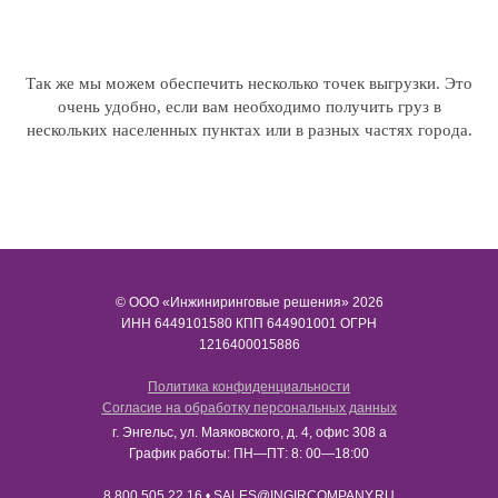
Так же мы можем обеспечить несколько точек выгрузки. Это
очень удобно, если вам необходимо получить груз в
нескольких населенных пунктах или в разных частях города.
© ООО «Инжиниринговые решения» 2026
ИНН​​​​​​​ 6449101580 КПП 644901001 ОГРН
1216400015886
Политика конфиденциальности
Согласие на обработку персональных данных
г. Энгельс, ул. Маяковского, д. 4, офис 308 а
График работы: ПН—ПТ: 8: 00—18:00
8
800 505 22 16
•
SALES@INGIRCOMPANY.RU