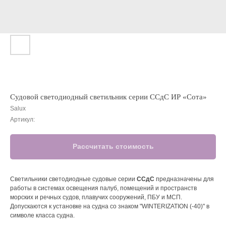
Судовой светодиодный светильник серии ССдС ИР «Сота»
Salux
Артикул:
Рассчитать стоимость
Светильники светодиодные судовые серии
ССдС
предназначены для
работы в системах освещения палуб, помещений и пространств
морских и речных судов, плавучих сооружений, ПБУ и МСП.
Допускаются к установке на судна со знаком "WINTERIZATION (-40)" в
символе класса судна.