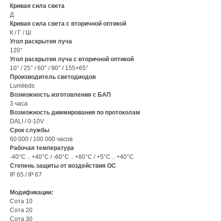
Кривая сила света
Д
Кривая сила света с вторичной оптикой
К / Г / Ш
Угол раскрытия луча
120°
Угол раскрытия луча с вторичной оптикой
10° / 25° / 60° / 90° / 155×65°
Производитель светодиодов
Lumileds
Возможность изготовления с БАП
3 часа
Возможность диммирования по протоколам
DALI / 0-10V
Срок службы
60 000 / 100 000 часов
Рабочая температура
-40°С .. +40°C / -60°С .. +80°C / +5°С .. +40°C
Степень защиты от воздействия ОС
IP 65 / IP 67
Модификации:
Сота 10
Сота 20
Сота 30