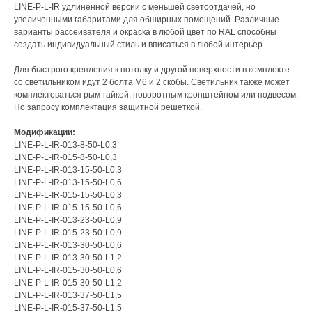
LINE-P-L-IR удлиненной версии с меньшей светоотдачей, но
увеличенными габаритами для обширных помещений. Различные
варианты рассеивателя и окраска в любой цвет по RAL способны
создать индивидуальный стиль и вписаться в любой интерьер.
Для быстрого крепления к потолку и другой поверхности в комплекте
со светильником идут 2 болта М6 и 2 скобы. Светильник также может
комплектоваться рым-гайкой, поворотным кронштейном или подвесом.
По запросу комплектация защитной решеткой.
Модификации:
LINE-P-L-IR-013-8-50-L0,3
LINE-P-L-IR-015-8-50-L0,3
LINE-P-L-IR-013-15-50-L0,3
LINE-P-L-IR-013-15-50-L0,6
LINE-P-L-IR-015-15-50-L0,3
LINE-P-L-IR-015-15-50-L0,6
LINE-P-L-IR-013-23-50-L0,9
LINE-P-L-IR-015-23-50-L0,9
LINE-P-L-IR-013-30-50-L0,6
LINE-P-L-IR-013-30-50-L1,2
LINE-P-L-IR-015-30-50-L0,6
LINE-P-L-IR-015-30-50-L1,2
LINE-P-L-IR-013-37-50-L1,5
LINE-P-L-IR-015-37-50-L1,5