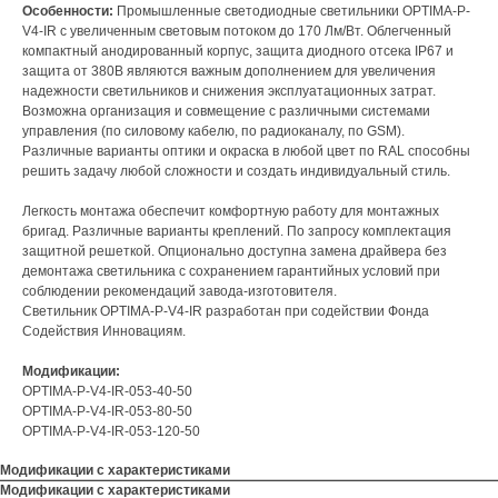
Особенности:
Промышленные светодиодные светильники OPTIMA-P-
V4-IR с увеличенным световым потоком до 170 Лм/Вт. Облегченный
компактный анодированный корпус, защита диодного отсека IP67 и
защита от 380В являются важным дополнением для увеличения
надежности светильников и снижения эксплуатационных затрат.
Возможна организация и совмещение с различными системами
управления (по силовому кабелю, по радиоканалу, по GSM).
Различные варианты оптики и окраска в любой цвет по RAL способны
решить задачу любой сложности и создать индивидуальный стиль.
Легкость монтажа обеспечит комфортную работу для монтажных
бригад. Различные варианты креплений. По запросу комплектация
защитной решеткой. Опционально доступна замена драйвера без
демонтажа светильника с сохранением гарантийных условий при
соблюдении рекомендаций завода-изготовителя.
Светильник OPTIMA-P-V4-IR разработан при содействии Фонда
Содействия Инновациям.
Модификации:
OPTIMA-P-V4-IR-053-40-50
OPTIMA-P-V4-IR-053-80-50
OPTIMA-P-V4-IR-053-120-50
Модификации с характеристиками
Модификации с характеристиками