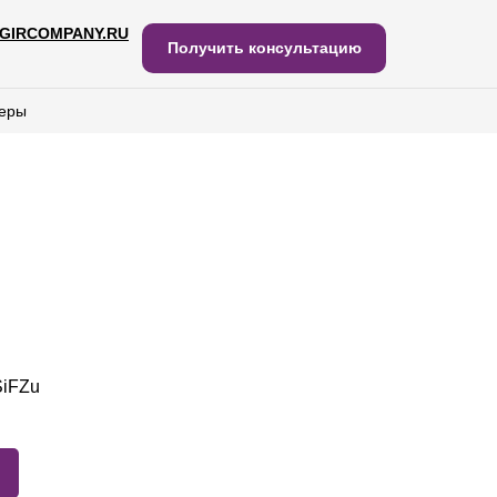
GIRCOMPANY.RU
IRCOMPANY.RU
Получить консультацию
Получить консультацию
еры
еры
SiFZu