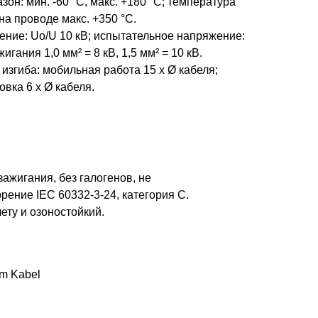
он: мин. -60 °С, макс. +180 °С; температура
на проводе макс. +350 °С.
ние: Uo/U 10 кВ; испытательное напряжение:
игания 1,0 мм² = 8 кВ, 1,5 мм² = 10 кВ.
згиба: мобильная работа 15 x Ø кабеля;
вка 6 x Ø кабеля.
ажигания, без галогенов, не
ение IEC 60332-3-24, категория C.
ету и озоностойкий.
m Kabel