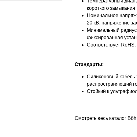
Температурный диапаз
короткого замыкания 
Номинальное напряже
20 кВ; напряжение заж
Минимальный радиус и
фиксированная устано
Соответствует RoHS.
Стандарты:
Силиконовый кабель з
распространяющий гор
Стойкий к ультрафиол
Смотреть весь каталог Böh