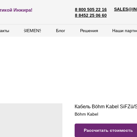
SALES@IN
8 800 505 22 16
SALES@ING
тикой Инжира!
8 800 505 22 16
8 8452 25 06 60
8 8452 25 06 60
акты
акты
SIEMENS
SIEMENS
Блог
Блог
Решения
Решения
Наши партн
Наши партн
Кабель Böhm Kabel SiFZü/
Böhm Kabel
Рассчитать стоимость