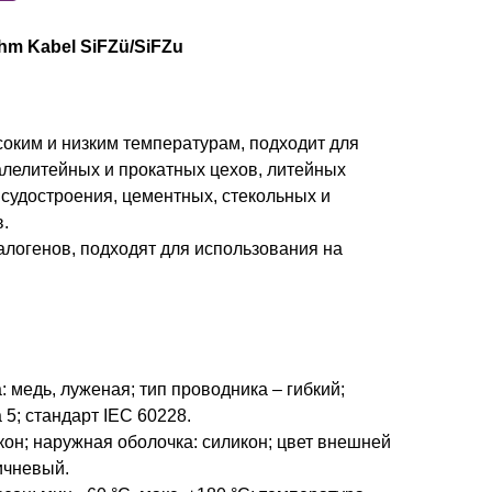
m Kabel SiFZü/SiFZu
соким и низким температурам, подходит для
алелитейных и прокатных цехов, литейных
 судостроения, цементных, стекольных и
.
алогенов, подходят для использования на
 медь, луженая; тип проводника – гибкий;
 5; стандарт IEC 60228.
он; наружная оболочка: силикон; цвет внешней
ичневый.