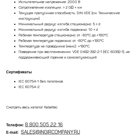
Испытательное напряжение: 2000 В
Сопротивление изоляции: > 2 GΩ × км
Текущая пропускная способность: DIN VDE (см. Технические
инструкции)
Минимальный радиус изгиба стационарно: 5 × d
Минимальный радиус изгиба подвижно: 10 × d
Рабочая температура стационарно: от -60°C до +180°C
Рабочая температура подвижно: от -60°C до +180°C
Температура на проводнике (макс): +180°C
Поведение при воспламенении: VDE 0482-332-2-1 (IEC 60332-1), не
поддерживающий горение и самозатухающий
Сертификаты
IEC 60754-1 без галогенов
IEC 60754-2
Смотреть весь каталог Kabeltec
8 800 505 22 16
Телефон:
SALES@INGIRCOMPANY.RU
E-mail: