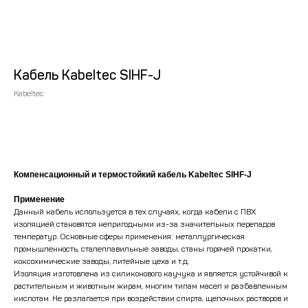
Кабель Kabeltec SIHF-J
Kabeltec
Рассчитать стоимость
Компенсационный и термостойкий кабель Kabeltec SIHF-J
Применение
Данный кабель используется в тех случаях, когда кабели с ПВХ
изоляцией становятся непригодными из-за значительных перепадов
температур. Основные сферы применения: металлургическая
промышленность, сталеплавильные заводы, станы горячей прокатки,
коксохимические заводы, литейные цеха и т.д.
Изоляция изготовлена из силиконового каучука и является устойчивой к
растительным и животным жирам, многим типам масел и разбавленным
кислотам. Не разлагается при воздействии спирта, щелочных растворов и