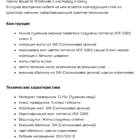
прочих веществ. Устойчива к кислороду и озону.
В случае возгорания кабеля на нем остается изолирующий слой из
диоксида кремния, предотвращающий короткое замыкание.
Конструкция
тонкие луженые медные проволоки скручены согласно VDE 0295,
класс 5
изоляция жилы из SIR (Силиконовая резина)
маркировка жил цветом согласно VDE 0293, свыше 6 жил черная
изоляция с белыми цифрами
жилы свиты в слои
желто-зеленая жила заземления во внешнем слое
внешняя оболочка из SIR (Силиконовая резина), красно-коричневая
Технические характеристики
Материал проводника: CUSn (Луженая медь)
Класс проводника: 5 класс гибкости
Изоляция жил: SIR (Силиконовая резина)
Идентификация жил: согласно VDE 0293
Вид скрутки: Жилы скручены слоями
Внешняя оболочка: SIR (Силиконовая резина)
Цвет оболочки: красно-коричневая
Рабочее напряжение: 300/500 В