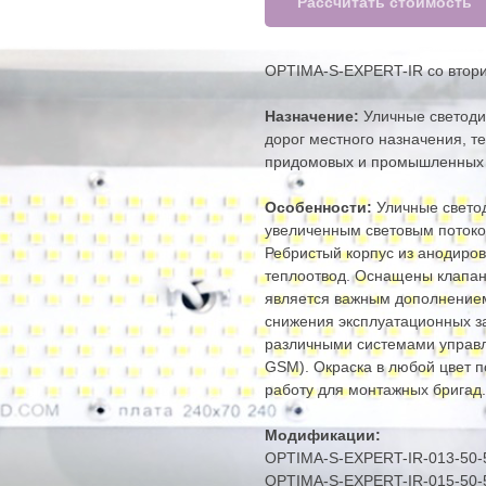
Рассчитать стоимость
OPTIMA-S-EXPERT-IR cо втор
Назначение:
Уличные светоди
дорог местного назначения, т
придомовых и промышленных т
Особенности:
Уличные свето
увеличенным световым потоко
Ребристый корпус из анодир
теплоотвод. Оснащены клапан
является важным дополнением
снижения эксплуатационных з
различными системами управл
GSM). Окраска в любой цвет 
работу для монтажных бригад.
Модификации:
OPTIMA-S-EXPERT-IR-013-50-
OPTIMA-S-EXPERT-IR-015-50-