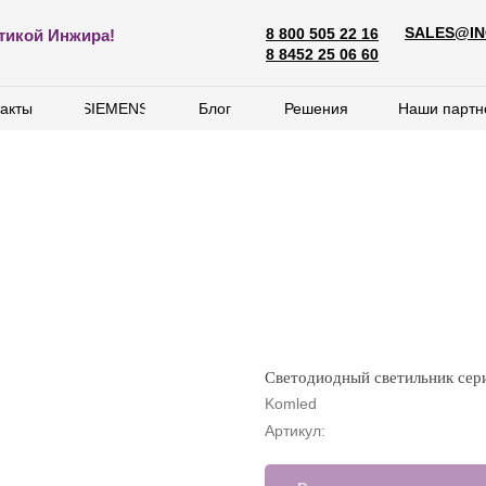
SALES@IN
8 800 505 22 16
SALES@ING
тикой Инжира!
8 800 505 22 16
8 8452 25 06 60
8 8452 25 06 60
акты
акты
SIEMENS
SIEMENS
Блог
Блог
Решения
Решения
Наши партн
Наши партн
Светодиодный светильник се
Komled
Артикул: