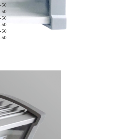
-50
-50
-50
-50
-50
-50