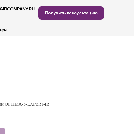
GIRCOMPANY.RU
IRCOMPANY.RU
Получить консультацию
Получить консультацию
еры
еры
рии OPTIMA-S-EXPERT-IR