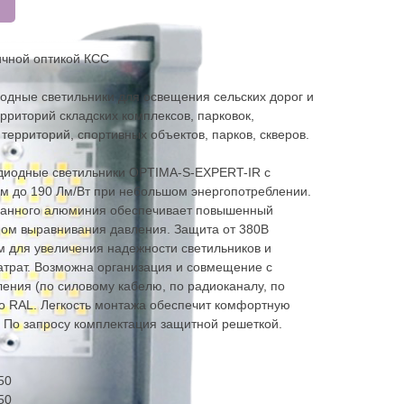
ичной оптикой КСС
одные светильники для освещения сельских дорог и
ерриторий складских комплексов, парковок,
ерриторий, спортивных объектов, парков, скверов.
диодные светильники OPTIMA-S-EXPERT-IR с
м до 190 Лм/Вт при небольшом энергопотреблении.
ованного алюминия обеспечивает повышенный
ом выравнивания давления. Защита от 380В
 для увеличения надежности светильников и
атрат. Возможна организация и совмещение с
ения (по силовому кабелю, по радиоканалу, по
по RAL. Легкость монтажа обеспечит комфортную
 По запросу комплектация защитной решеткой.
50
50