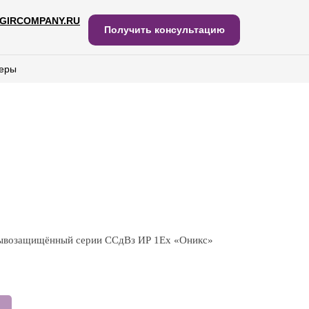
GIRCOMPANY.RU
IRCOMPANY.RU
Получить консультацию
Получить консультацию
еры
еры
рывозащищённый серии ССдВз ИР 1Ех «Оникс»