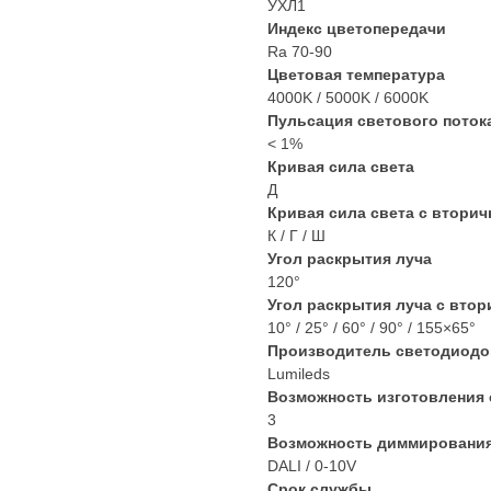
УХЛ1
Индекс цветопередачи
Ra 70-90
Цветовая температура
4000K / 5000K / 6000K
Пульсация светового поток
< 1%
Кривая сила света
Д
Кривая сила света с вторич
К / Г / Ш
Угол раскрытия луча
120°
Угол раскрытия луча с втор
10° / 25° / 60° / 90° / 155×65°
Производитель светодиодо
Lumileds
Возможность изготовления 
3
Возможность диммирования
DALI / 0-10V
Срок службы