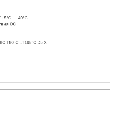
/ +5°С .. +40°C
твия ОС
 IIIC T80°C...T195°C Db X