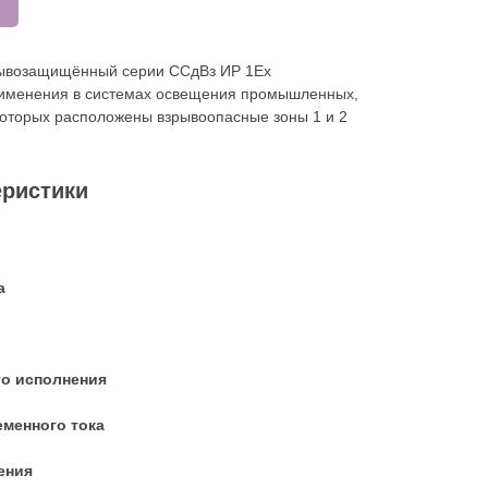
рывозащищённый серии ССдВз ИР 1Ех
рименения в системах освещения промышленных,
 которых расположены взрывоопасные зоны 1 и 2
еристики
а
го исполнения
еменного тока
ения