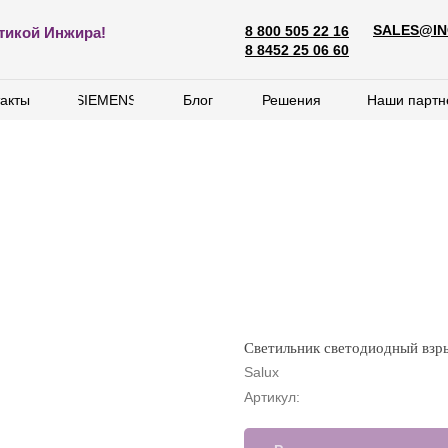
SALES@IN
8 800 505 22 16
SALES@ING
тикой Инжира!
8 800 505 22 16
8 8452 25 06 60
8 8452 25 06 60
акты
акты
SIEMENS
SIEMENS
Блог
Блог
Решения
Решения
Наши партн
Наши партн
Светильник светодиодный вз
Salux
Артикул: