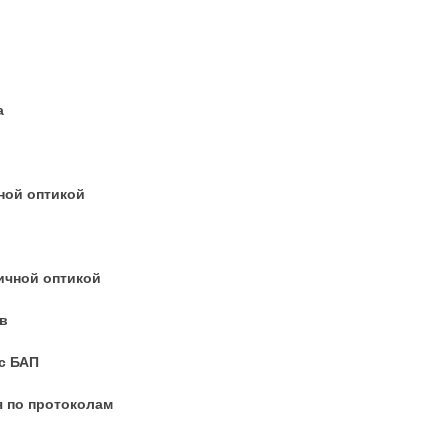
а
ной оптикой
ичной оптикой
в
с БАП
 по протоколам