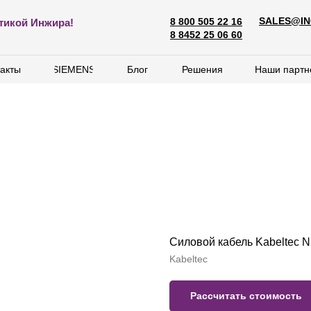
SALES@IN
8 800 505 22 16
SALES@ING
тикой Инжира!
8 800 505 22 16
8 8452 25 06 60
8 8452 25 06 60
акты
акты
SIEMENS
SIEMENS
Блог
Блог
Решения
Решения
Наши партн
Наши партн
Силовой кабель Kabeltec 
Kabeltec
Рассчитать стоимость