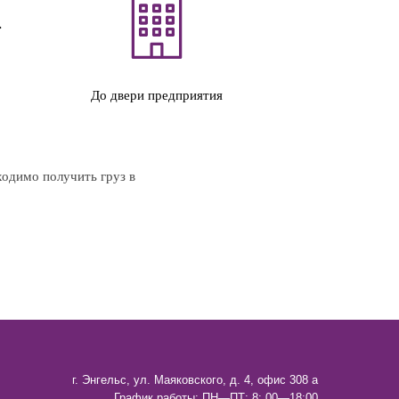
До двери предприятия
ходимо получить груз в
г. Энгельс, ул. Маяковского, д. 4, офис 308 а
График работы: ПН—ПТ: 8: 00—18:00