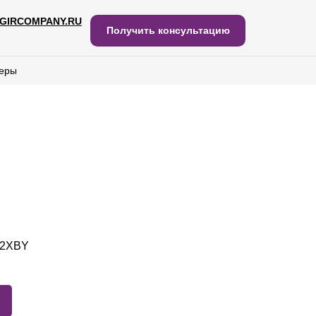
GIRCOMPANY.RU
IRCOMPANY.RU
Получить консультацию
Получить консультацию
еры
еры
N2XBY