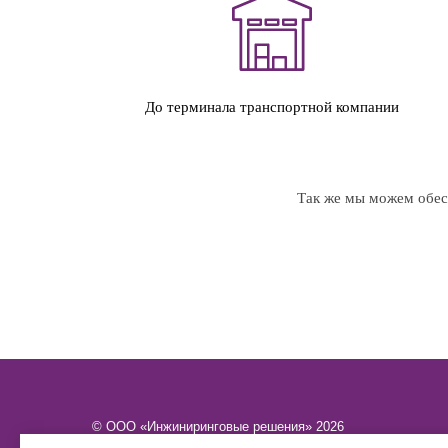
До терминала транспортной компании
Так же мы можем обесп
© ООО «Инжиниринговые решения» 2026
ИНН​​​​​​​ 6449101580 КПП 644901001 ОГРН 1216400015886