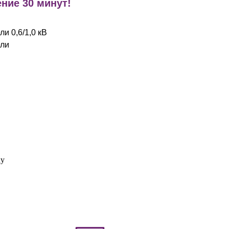
ние 30 минут!
и 0,6/1,0 кВ
ели
ку