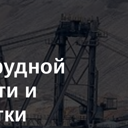
рудной
и и
тки