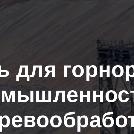
ь для горно
омышленност
ревообрабо