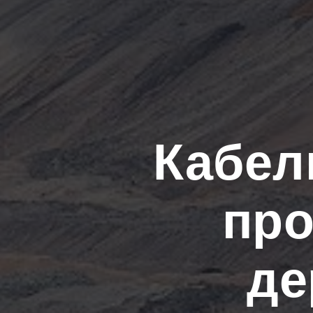
Кабел
пр
де