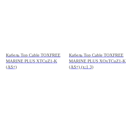
Кабель Top Cable TOXFREE
Кабель Top Cable TOXFREE
MARINE PLUS XTCuZ1-K
MARINE PLUS XOxTCuZ1-K
(AS+)
(AS+) (x:1 3)