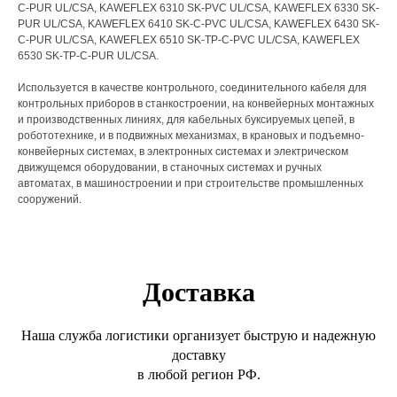
C-PUR UL/CSA, KAWEFLEX 6310 SK-PVC UL/CSA, KAWEFLEX 6330 SK-
PUR UL/CSA, KAWEFLEX 6410 SK-C-PVC UL/CSA, ​KAWEFLEX 6430 SK-
C-PUR UL/CSA, KAWEFLEX 6510 SK-TP-C-PVC UL/CSA, KAWEFLEX
6530 SK-TP-C-PUR UL/CSA.
Используется в качестве контрольного, соединительного кабеля для
контрольных приборов в станкостроении, на конвейерных монтажных
и производственных линиях, для кабельных буксируемых цепей, в
робототехнике, и в подвижных механизмах, в крановых и подъемно-
конвейерных системах, в электронных системах и электрическом
движущемся оборудовании, в станочных системах и ручных
автоматах, в машиностроении и при строительстве промышленных
сооружений.
Доставка
Наша служба логистики организует быструю и надежную
доставку
в любой регион РФ.