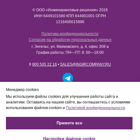
© ООО «Инжиниринговые решения» 2026
ИНН​​​​​​​ 6449101580 КПП 644901001 ОГРН
1216400015886
Политика конфиденциальности
Согласие на обработку персональных данных
г. Энгельс, ул. Маяковского, д. 4, офис 308 а
График работы: ПН—ПТ: 8: 00—18:00
8
800 505 22 16
•
SALES@INGIRCOMPANY.RU
Работаем только с юридическими лицами в рамках
Менеджер cookies
B2B-сотрудничества. Сайт носит информационный
Мы используем файлы cookies для улучшения работы сайта и
характер, не является интернет-магазином и не
аналитики. Оставаясь на нашем сайте, вы соглашаетесь с условиями
осуществляет розничную продажу товаров
использования файлов cookies и
Политикой конфиденциальности
.
физическим лицам.
Примите все
Настройки файлов cookie