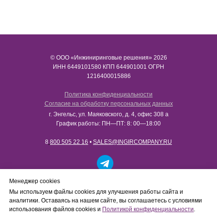
© ООО «Инжиниринговые решения» 2026
ИНН​​​​​​​ 6449101580 КПП 644901001 ОГРН
1216400015886
Политика конфиденциальности
Согласие на обработку персональных данных
г. Энгельс, ул. Маяковского, д. 4, офис 308 а
График работы: ПН—ПТ: 8: 00—18:00
8
800 505 22 16
•
SALES@INGIRCOMPANY.RU
Работаем только с юридическими лицами в рамках
Менеджер cookies
B2B-сотрудничества. Сайт носит информационный
Мы используем файлы cookies для улучшения работы сайта и
характер, не является интернет-магазином и не
аналитики. Оставаясь на нашем сайте, вы соглашаетесь с условиями
осуществляет розничную продажу товаров
использования файлов cookies и
Политикой конфиденциальности
.
физическим лицам.