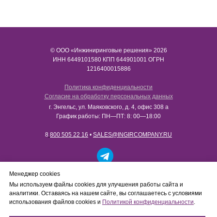
© ООО «Инжиниринговые решения» 2026
ИНН​​​​​​​ 6449101580 КПП 644901001 ОГРН
1216400015886
Политика конфиденциальности
Согласие на обработку персональных данных
г. Энгельс, ул. Маяковского, д. 4, офис 308 а
График работы: ПН—ПТ: 8: 00—18:00
8
800 505 22 16
•
SALES@INGIRCOMPANY.RU
Работаем только с юридическими лицами в рамках
Менеджер cookies
B2B-сотрудничества. Сайт носит информационный
Мы используем файлы cookies для улучшения работы сайта и
характер, не является интернет-магазином и не
аналитики. Оставаясь на нашем сайте, вы соглашаетесь с условиями
осуществляет розничную продажу товаров
использования файлов cookies и
Политикой конфиденциальности
.
физическим лицам.