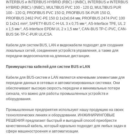
INTERBUS и INTERBUS HYBRID (RBC) / (INBC), INTERBUS и INTERBUS
HYBRID (RBC) / (INBC), MULTIBUS PVC 100 - 120 Ω, ​MULTIBUS PUR
100 - 120 Ω, ​PROFIBUS PVC 150 Ω, ​PROFIBUS SK-PUR 150 Ω, ​
PROFIBUS 2462 PVC-PE 150 Ω 1x2x0,64 мм, PROFIBUS 2474 PVC 100
Ω 1x2x1 mm², ​SAFETY-BUS C-H-UL 3 x 0,75 мм ², AS-Interface TPE, UL 2
x 1,5 мм ², AS-Interface EPDM UL 2 x 1,5 мм ², CAN-BUS TP-C-PVC, CAN-
BUS SK-TP-C-PUR UL/CSA.
Кабели для систем BUS, LAN и видеокабели подходят для создания
локальных сетей, соединения устройств управления, а также для
передачи видеосигналов на длинные дистанции.
Преимущества кабелей для систем BUS и LAN
Кабели для BUS-систем и LAN являются ключевыми элементами для
передачи данных в сетевых и автоматизированных системах. Они
обеспечивают высокую скорость передачи и минимальные потери
сигнала, что важно для работы промышленных устройств и
оборудования.
Промышленные предприятия используют нашу продукцию на своих
технологических линиях и оборудовании. ИНЖИНИРИНГОВЫЕ
РЕШЕНИЯ предлагают быстрый и выгодный способ приобрести
качественный кабель, который идеально подходит для любых задач в
сфере машиностроения и автоматизации.