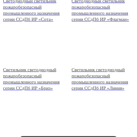
Светодиодный светильник
Светодиодный светильник
пожаробезопасный
пожаробезопасный
промышленного назначения
промышленного назначения
серии ССдПб ИР «Сота»
серии ССдПб ИР «Флагман»
Светильник светодиодный
Светильник светодиодный
пожаробезопасный
пожаробезопасный
промышленного назначения
промышленного назначения
серии ССдПб ИР «Бриз»
серии ССдПб ИР «Линия»