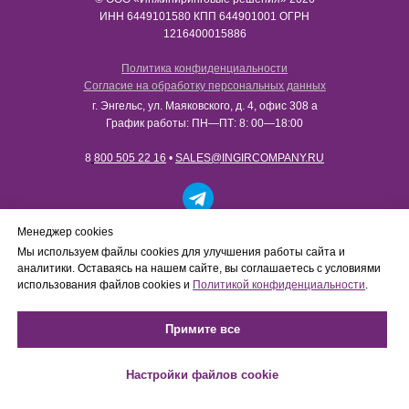
ИНН​​​​​​​ 6449101580 КПП 644901001 ОГРН
1216400015886
Политика конфиденциальности
Согласие на обработку персональных данных
г. Энгельс, ул. Маяковского, д. 4, офис 308 а
График работы: ПН—ПТ: 8: 00—18:00
8
800 505 22 16
•
SALES@INGIRCOMPANY.RU
Работаем только с юридическими лицами в рамках
Менеджер cookies
B2B-сотрудничества. Сайт носит информационный
Мы используем файлы cookies для улучшения работы сайта и
характер, не является интернет-магазином и не
аналитики. Оставаясь на нашем сайте, вы соглашаетесь с условиями
осуществляет розничную продажу товаров
использования файлов cookies и
Политикой конфиденциальности
.
физическим лицам.
Примите все
Настройки файлов cookie